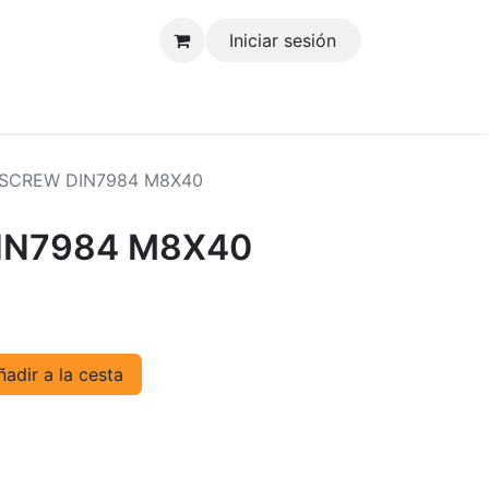
Iniciar sesión
tenos
SCREW DIN7984 M8X40
IN7984 M8X40
adir a la cesta