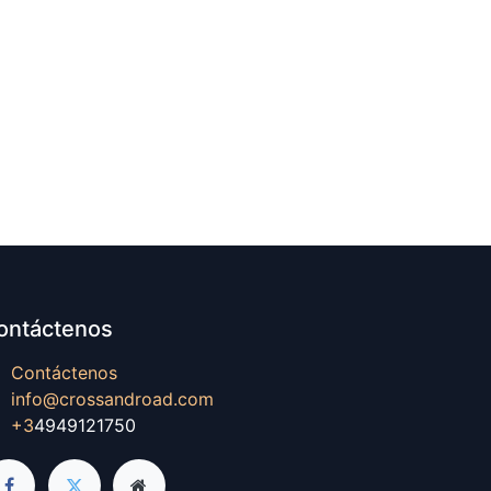
ontáctenos
Contáctenos
info@crossandroad.com
+3
4949121750