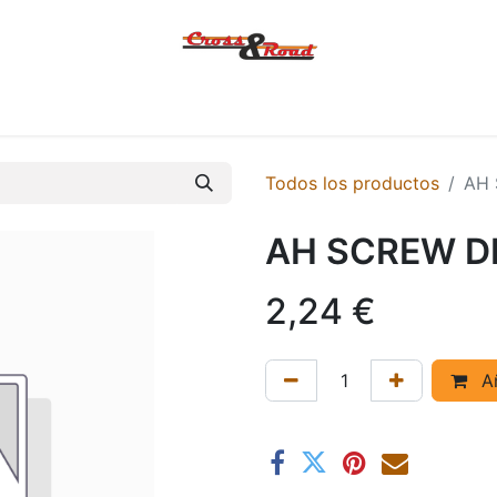
Tienda
Ofertas
KTM
MACBOR
KOVE
SYM
Contác
Todos los productos
AH 
AH SCREW D
2,24
€
Añ