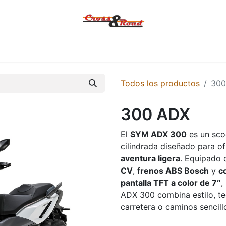
Tienda
Ofertas
KTM
MACBOR
KOVE
SYM
Contác
Todos los productos
300
300 ADX
El
SYM ADX 300
es un sc
cilindrada diseñado para o
aventura ligera
. Equipado
CV
,
frenos ABS Bosch
y
c
pantalla TFT a color de 7″
,
ADX 300 combina estilo, te
carretera o caminos sencill