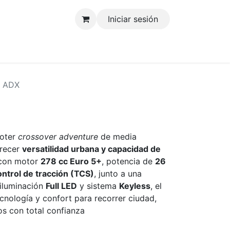
Iniciar sesión
tenos
 ADX
ooter
crossover adventure
de media
frecer
versatilidad urbana y capacidad de
 con motor
278 cc Euro 5+
, potencia de
26
ontrol de tracción (TCS)
, junto a una
 iluminación
Full LED
y sistema
Keyless
, el
cnología y confort para recorrer ciudad,
os con total confianza