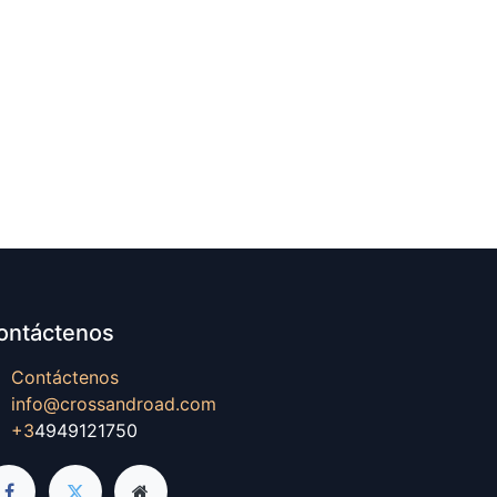
ontáctenos
Contáctenos
info@crossandroad.com
+3
4949121750