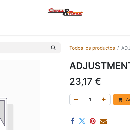
Tienda
Ofertas
KTM
MACBOR
KOVE
SYM
Contác
Todos los productos
ADJ
ADJUSTMENT
23,17
€
Añ