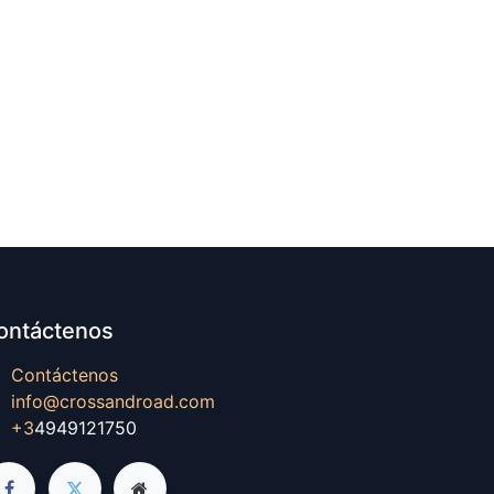
ontáctenos
Contáctenos
info@crossandroad.com
+3
4949121750