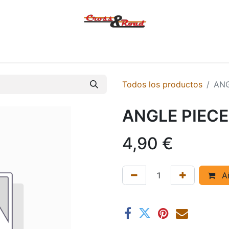
Tienda
Ofertas
KTM
MACBOR
KOVE
SYM
Contác
Todos los productos
ANG
ANGLE PIECE
4,90
€
Añ