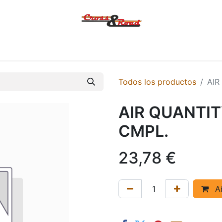
Tienda
Ofertas
KTM
MACBOR
KOVE
SYM
Contác
Todos los productos
AIR
AIR QUANTI
CMPL.
23,78
€
Añ