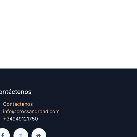
ontáctenos
Contáctenos
info@crossandroad.com
+3
4949121750