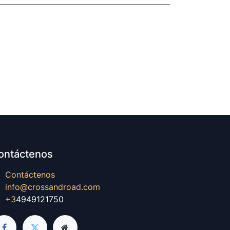
ontáctenos
Contáctenos
info@crossandroad.com
+3
4949121750