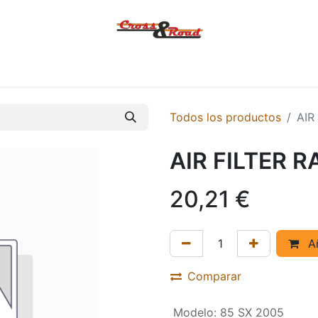
Tienda
Ofertas
KTM
MACBOR
KOVE
SYM
Contác
Todos los productos
AIR
AIR FILTER R
20,21
€
Añ
Comparar
Modelo
:
85 SX 2005