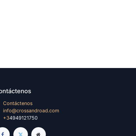
ontáctenos
Contáctenos
info@crossandroad.com
+3
4949121750