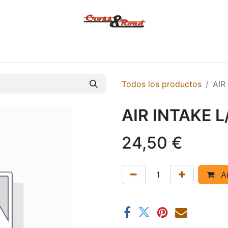
Tienda
Ofertas
KTM
MACBOR
KOVE
SYM
Contác
Todos los productos
AIR
AIR INTAKE L
24,50
€
Añ