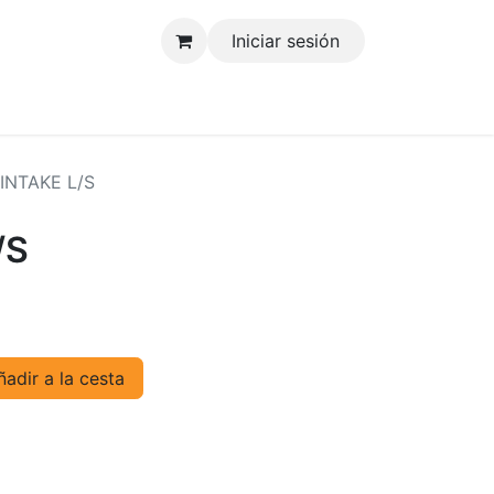
Iniciar sesión
tenos
 INTAKE L/S
/S
adir a la cesta