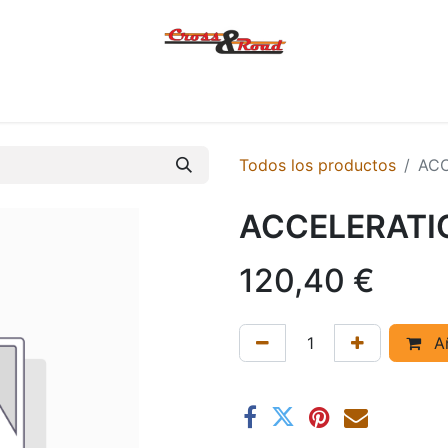
Tienda
Ofertas
KTM
MACBOR
KOVE
SYM
Contác
Todos los productos
ACC
ACCELERATI
120,40
€
Añ