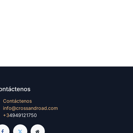
ontáctenos
Contáctenos
info@crossandroad.com
+3
4949121750