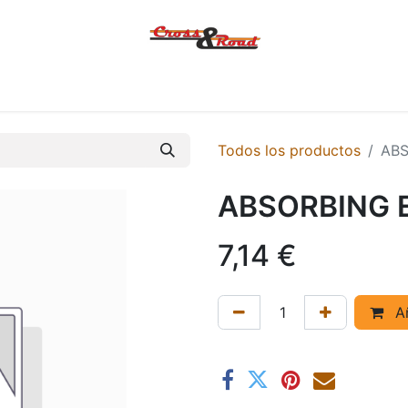
Tienda
Ofertas
KTM
MACBOR
KOVE
SYM
Contác
Todos los productos
AB
ABSORBING 
7,14
€
Añ