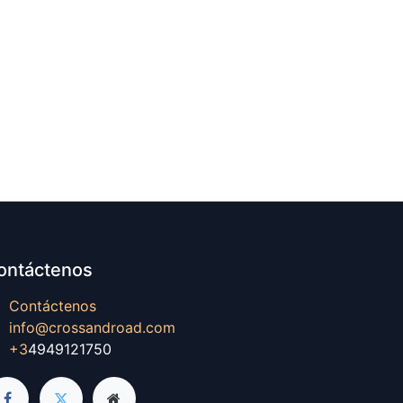
ontáctenos
Contáctenos
info@crossandroad.com
+3
4949121750