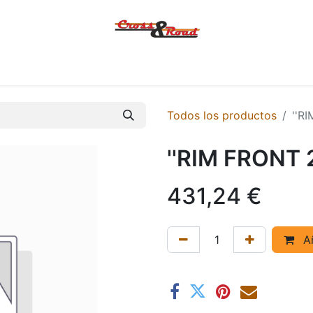
Tienda
Ofertas
KTM
MACBOR
KOVE
SYM
Contác
Todos los productos
''R
''RIM FRONT 2.
431,24
€
Añ