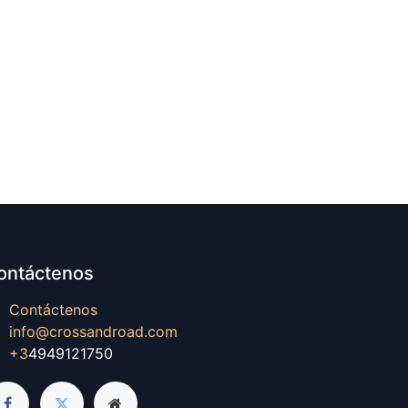
ontáctenos
Contáctenos
info@crossandroad.com
+3
4949121750