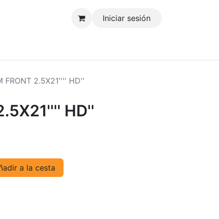
Iniciar sesión
tenos
IM FRONT 2.5X21'''' HD''
5X21'''' HD''
adir a la cesta