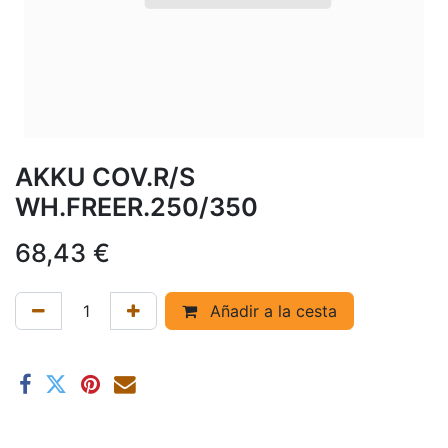
AKKU COV.R/S
WH.FREER.250/350
68,43
€
Añadir a la cesta