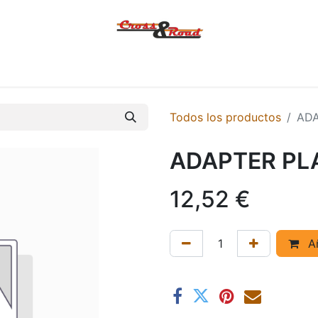
Tienda
Ofertas
KTM
MACBOR
KOVE
SYM
Contác
Todos los productos
ADA
ADAPTER PL
12,52
€
Añ