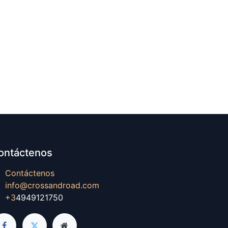
ontáctenos
Contáctenos
info@crossandroad.com
+3
4949121750