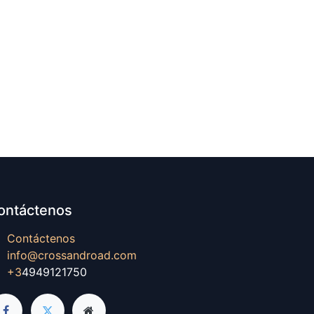
ontáctenos
Contáctenos
info@crossandroad.com
+3
4949121750