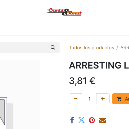
Tienda
Ofertas
KTM
MACBOR
KOVE
SYM
Contác
Todos los productos
ARR
ARRESTING 
3,81
€
Añ