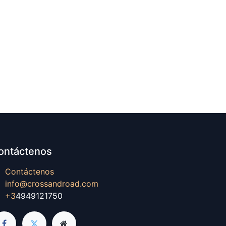
ontáctenos
Contáctenos
info@crossandroad.com
+3
4949121750