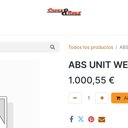
Tienda
Ofertas
KTM
MACBOR
KOVE
SYM
Contác
Todos los productos
ABS
ABS UNIT W
1.000,55
€
Añ