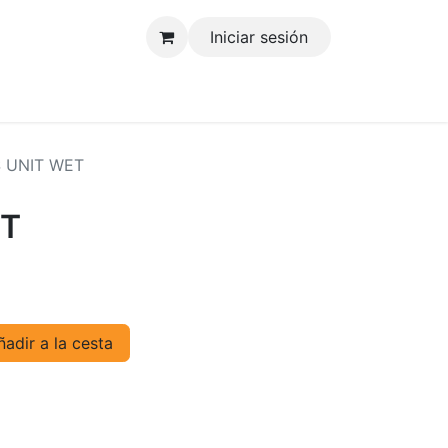
Iniciar sesión
tenos
 UNIT WET
ET
adir a la cesta