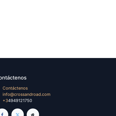
ontáctenos
Contáctenos
info@crossandroad.com
+3
4949121750