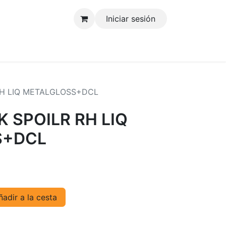
Iniciar sesión
tenos
RH LIQ METALGLOSS+DCL
 SPOILR RH LIQ
S+DCL
adir a la cesta