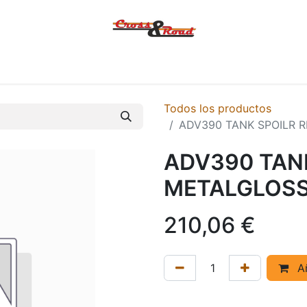
Tienda
Ofertas
KTM
MACBOR
KOVE
SYM
Contác
Todos los productos
ADV390 TANK SPOILR 
ADV390 TANK
METALGLOS
210,06
€
Añ