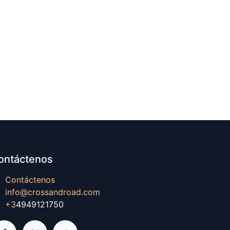
ontáctenos
Contáctenos
info@crossandroad.com
+3
4949121750