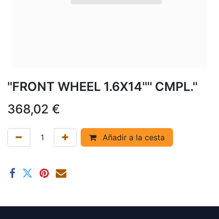
''FRONT WHEEL 1.6X14'''' CMPL.''
368,02
€
Añadir a la cesta