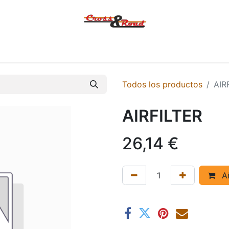
Tienda
Ofertas
KTM
MACBOR
KOVE
SYM
Contác
Todos los productos
AIR
AIRFILTER
26,14
€
Añ