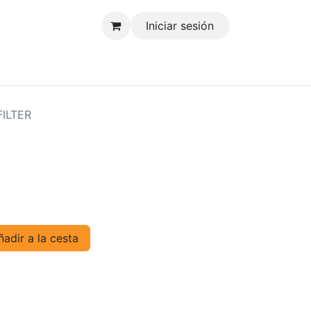
Iniciar sesión
tenos
FILTER
adir a la cesta