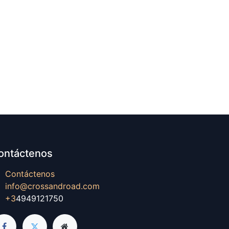
ontáctenos
Contáctenos
info@crossandroad.com
+3
4949121750