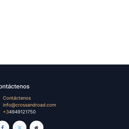
ontáctenos
Contáctenos
info@crossandroad.com
+3
4949121750