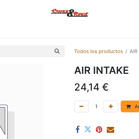
Tienda
Ofertas
KTM
MACBOR
KOVE
SYM
Contác
Todos los productos
AIR
AIR INTAKE
24,14
€
Añ