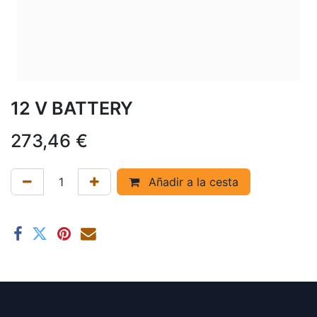
12 V BATTERY
273,46
€
Añadir a la cesta