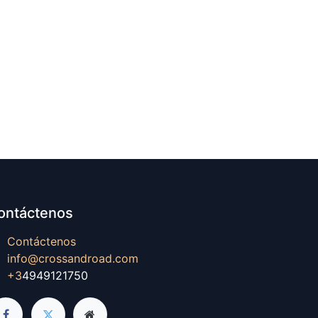
ontáctenos
Contáctenos
info@crossandroad.com
+3
4949121750