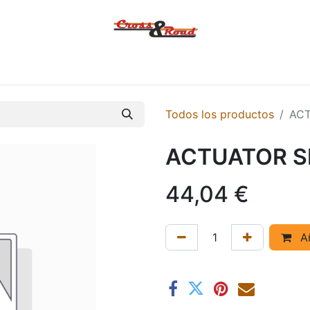
Tienda
Ofertas
KTM
MACBOR
KOVE
SYM
Contác
Todos los productos
AC
ACTUATOR S
44,04
€
Añ