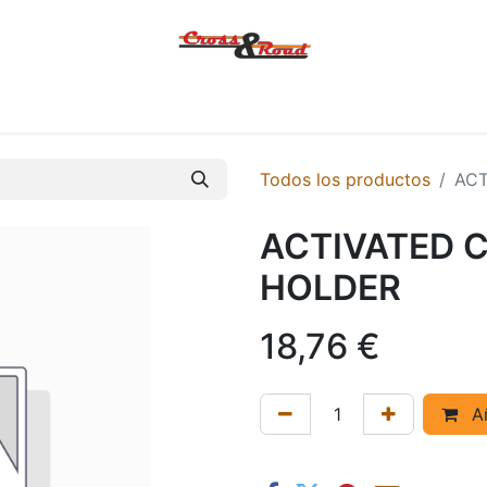
Tienda
Ofertas
KTM
MACBOR
KOVE
SYM
Contác
Todos los productos
ACT
ACTIVATED C
HOLDER
18,76
€
Añ