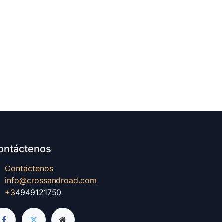
ontáctenos
Contáctenos
info@crossandroad.com
+3
4949121750