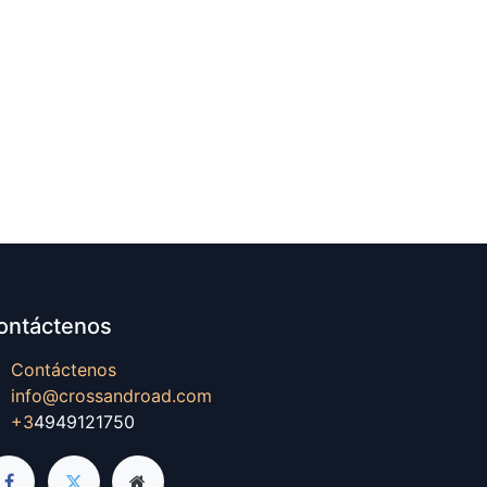
ontáctenos
Contáctenos
info@crossandroad.com
+3
4949121750