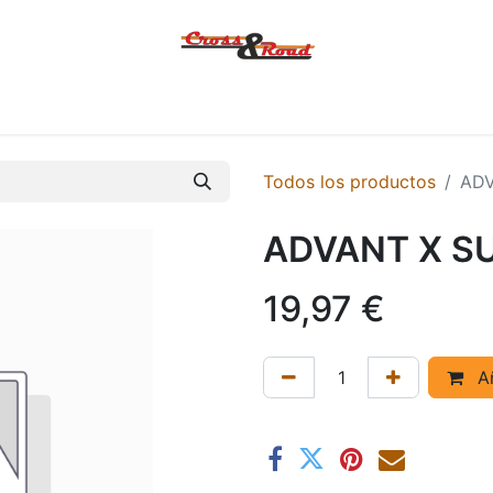
Tienda
Ofertas
KTM
MACBOR
KOVE
SYM
Contác
Todos los productos
ADV
ADVANT X SU
19,97
€
Añ