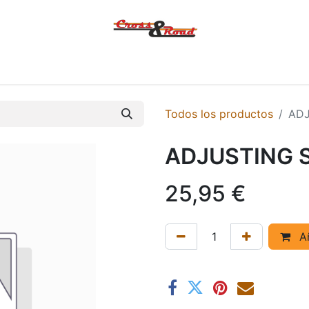
Tienda
Ofertas
KTM
MACBOR
KOVE
SYM
Contác
Todos los productos
ADJ
ADJUSTING S
25,95
€
Añ