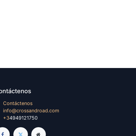
ontáctenos
Contáctenos
info@crossandroad.com
+3
4949121750