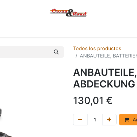
Tienda
Ofertas
KTM
MACBOR
KOVE
SYM
Contác
Todos los productos
ANBAUTEILE, BATTERI
ANBAUTEILE,
ABDECKUNG 
130,01
€
Añ