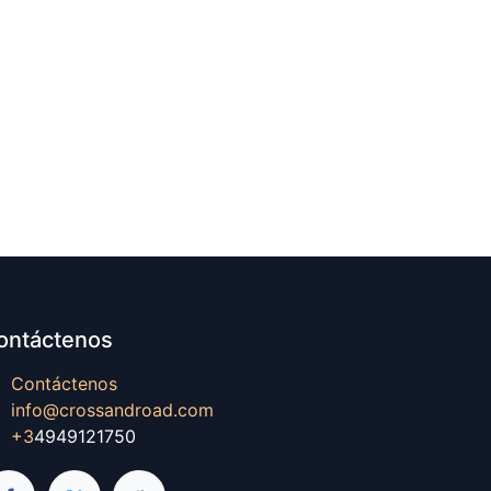
ontáctenos
Contáctenos
info@crossandroad.com
+3
4949121750